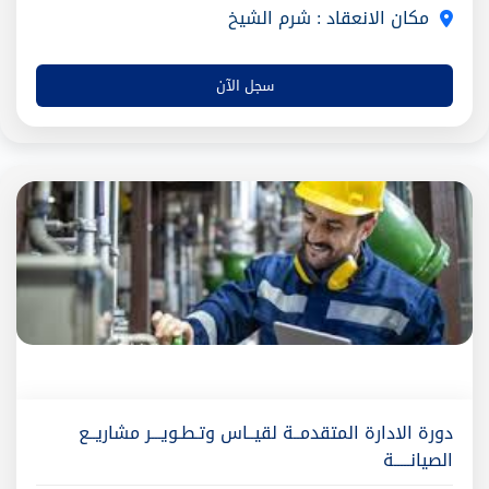
مكان الانعقاد : شرم الشيخ
سجل الآن
دورة الادارة المتقدمــة لقيــاس وتـطـويـــر مشاريــع
الصيانـــــة