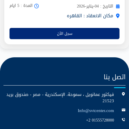
المدة : 5 ايام
التاريخ : 04-يناير-2026
مكان الانعقاد : القاهره
سجل الآن
اتصل بنا
فيكتور عمانويل ، سموحة. الإسكندرية - مصر - صندوق بريد
21523
Info@svtcenter.com
+2 01555728000