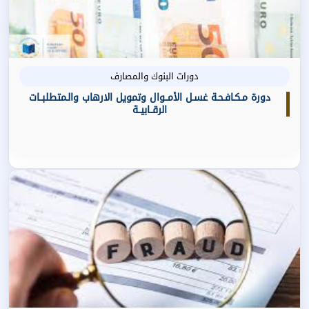
دورات البنوك والمصارف
دورة مـكـافـحـة غسـل الأمــوال وتمويل الارهاب والـمتطلبــات
الرقــابيــة