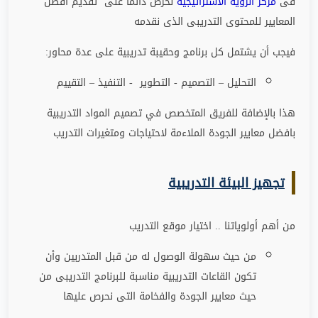
فى
مركز الرؤية الاستراتيجية
نحرص دائما على تقديم افضل
المعايير للمحتوى التدريبى الذى نقدمه
فيجب أن يشتمل كل برنامج وحقيبة تدريبية على عدة محاور
:
التحليل – التصميم - التطوير - التنفيذ – التقييم
هذا بالإضافة للفريق المتخصص في تصميم المواد التدريبية
بافضل معايير الجودة الملاءمة لاحتياجات ومتغيرات التدريب
تجهيز البيئة التدريبية
من أهم أولوياتنا .. اختيار موقع التدريب
من حيث سهولة الوصول له من قبل المتدربين وأن
تكون القاعات التدريبية مناسبة للبرنامج التدريبى من
حيث معايير الجودة والفخامة التى نحرص عليها