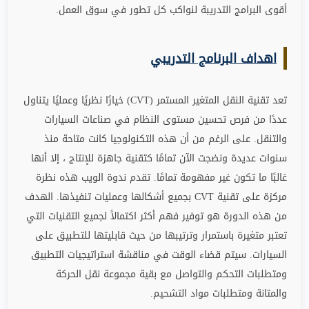
أقوى البرامج التدريبة لنواكب كل تطور في سوق العمل
.
اهداف البرنامج التدريبي
تعد تقنية النقل المتغير المستمر
(CVT)
خيارًا نظريًا وعمليًا يتناول
عددًا من فرص تحسين مستوى النظام في صناعات السيارات
والتنقل. على الرغم من أن هذه التكنولوجيا كانت متاحة منذ
سنوات عديدة ونضجت الآن تمامًا كتقنية جاهزة للإنتاج ، إلا أنها
غالبًا ما تكون غير مفهومة تمامًا. تقدم ندوة الويب هذه نظرة
مركزة على تقنية
CVT
بجميع أشكالها وعمليات تنفيذها. الهدف
من هذه الدورة هو توفير فهم أكثر اكتمالاً لجميع التقنيات التي
تعتبر متغيرة باستمرار وترتيبها من حيث قابليتها للتطبيق على
السيارات. سيتم قضاء الوقت في مناقشة استراتيجيات التطبيق
ومتطلبات التحكم والتواصل مع بقية مجموعة نقل الحركة
والمتانة ومتطلبات مواد التشحيم
.