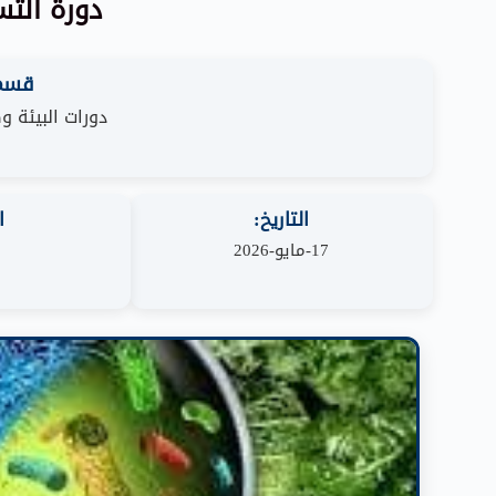
دورة الت
قسم 
دورات البيئة 
التاريخ:
ا
17-مايو-2026