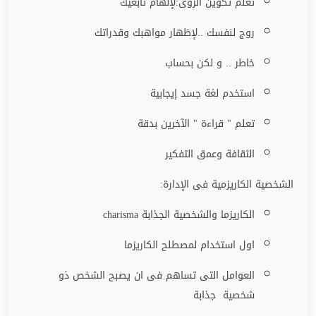
تعلم تكوين الرؤى:لإلهام تابعيك
روج لنفسك ..لإظهار مواهبك وقدراتك
خاطر .. و لكن بحساب
استخدم لغة جسد إيجابية
تعلم " قراءة " الآخرين بدقة
الثقافة وعمق التفكير
الشخصية الكاريزمية فى الإدارة:
الكاريزما والشخصية الجذابة
charisma
اول استخدام لمصطلح الكاريزما
العوامل التى تساهم فى ان يصبح الشخص ذو
شخصية جذابة