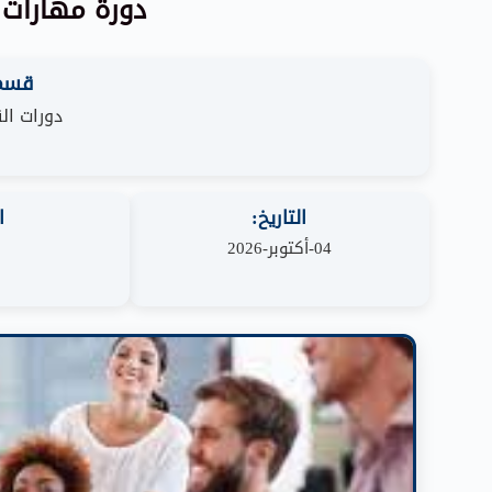
دورة مهارات 
قسم 
دورات الق
التاريخ:
ا
04-أكتوبر-2026