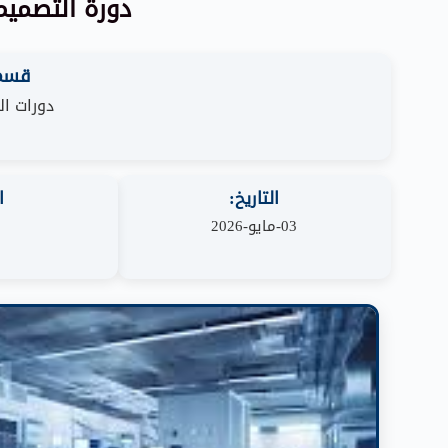
دورة التصميم
قسم 
دورات ال
التاريخ:
ا
03-مايو-2026