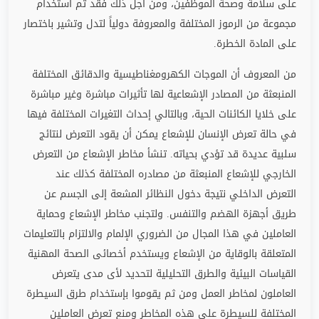
على سلامة وصحة الموظفين، ومن اجل ذلك فقد تم استخدام
مجموعة من الرموز المختلفة والمعروفة دولياً لتدل وتشير باختصار
على المادة الخطرة.
من المعروف أن الموجات الكهرومغناطيسية والدقائق المختلفة
المنبعثة من المصادر الإشعاعية لها تأثيرات مباشرة وغير مباشرة
على خلايا الكائنات الحية، وبالتالي إحداث التغيرات المختلفة فيها
في حالة تعرض الإنسان للإشعاع يمكن أن يقود التعرض لنتائج
سلبية عديدة قد تؤدي بحياته. تنشأ مخاطر الإشعاع من التعرض
الخارجي للإشعاع المنبعثة من مصادره المختلفة كذلك عند
التعرض الداخلي نتيجة دخول النظائر المشعة إلى الجسم عن
طريق أجهزة الهضم والتنفس. ولتجنب مخاطر الإشعاع وحماية
العاملين في هذا المجال من الضروري الإلمام والالتزام بالتعليمات
المتعلقة بالوقاية من الإشعاع ويستخدم أخصائى الصحة المهنية
القياسات البيئية والطرق التحليلية لتحديد لأى مدى يتعرض
العاملون لمخاطر العمل ومن ثم يقوموا بإستخدام طرق السيطرة
المختلفة للسيطرة على هذه المخاطر ومنع تعرض العاملين