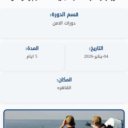
قسم الدورة:
دورات الامن
التاريخ:
المدة:
04-يناير-2026
5 ايام
المكان:
القاهره